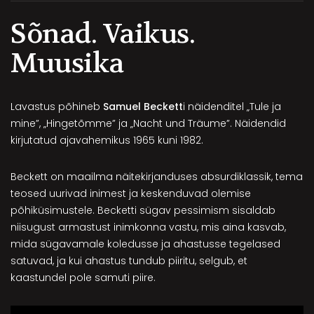
Sõnad. Vaikus.
Muusika
Lavastus põhineb
Samuel Beckett
i näidenditel „Tule ja
mine”, „Hingetõmme” ja „Nacht und Träume”. Näidendid
kirjutatud ajavahemikus 1965 kuni 1982.
Beckett on maailma näitekirjanduses absurdiklassik, tema
teosed uurivad inimest ja keskenduvad olemise
põhiküsimustele. Becketti sügav pessimism sisaldab
niisugust armastust inimkonna vastu, mis aina kasvab,
mida sügavamale koledusse ja ahastusse tegelased
satuvad, ja kui ahastus tundub piiritu, selgub, et
kaastundel pole samuti piire.