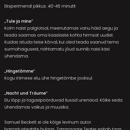
Eksperimendi pikkus: 40-45 minutit
„Tule ja mine”
Kolm naist palgiotsal, meenutamas vanu häid aegu ja
teada saamas oma kaaslaste kohta hirmsat uudist.
Kuidas istuda teise kõrval, kui oled teada saanud tema
surmahaigusest, nähtamatu jõud sunnib naisi käsi
ühendama.
„Hingetõmme”
Kogu inimese elu, ühe hingetõmbe jooksul.
„Nacht und Träume”
Elu lõpp ja tagasipöörduvad ilusad unenäod. Kõike seda
ühendamas vaikus ja muusika.
Samuel Beckett ei ole kõige levinum autor
harrastusteatrite hulgas. Tammsaare Teater esitab taas