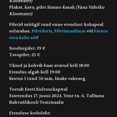
Kinoteater)
Plakat, kava, pilet
Hanno Kasak
(Vana Vabriku
Kinoteater)
Piletid müügil tund enne etendust kohapeal
sularahas,
Piletilevis
,
Piletimaailmas
või
Fientas –
osta kohe siit
!
Sooduspilet: 19 €
Tavapilet: 23 €
Uksed ja kohvik-baar avatud kell 18:00
Etendus algab kell 19:00
Kestus 1 tund 50 min, lisaks vaheaeg
Toetab Eesti Kultuurkapital
Esietendus 17. juuni 2024, Vene tn. 6, Tallinna
Rahvaülikooli Teatrisaalis
Etenduse koduleht: