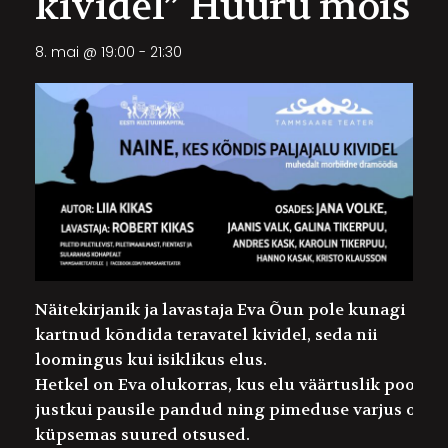
kividel” Hüüru mõis
8. mai @ 19:00
-
21:30
Näitekirjanik ja lavastaja Eva Õun pole kunagi
kartnud kõndida teravatel kividel, seda nii
loomingus kui isiklikus elus.
Hetkel on Eva olukorras, kus elu väärtuslik pool on
justkui pausile pandud ning pimeduse varjus on
küpsemas suured otsused.