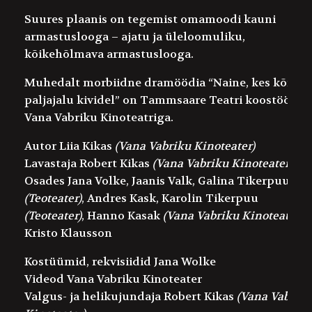
Suures plaanis on tegemist omamoodi kauni
armastuslooga – ajatu ja üleloomuliku,
kõikehõlmava armastuslooga.
Muhedalt morbiidne dramöödia “Naine, kes kõndis
paljajalu kividel” on Tammsaare Teatri koostöö
Vana Vabriku Kinoteatriga.
Autor
Liia Kikas
(Vana Vabriku Kinoteater)
Lavastaja
Robert Kikas
(Vana Vabriku Kinoteater)
Osades
Jana Volke
,
Jaanis Valk
,
Galina Tikerpuu
(Teoteater)
,
Andres Kask
,
Karolin Tikerpuu
(Teoteater)
,
Hanno Kasak
(Vana Vabriku Kinoteater)
,
Kristo Klausson
Kostüümid, rekvisiidid
Jana Wolke
Videod
Vana Vabriku Kinoteater
Valgus- ja helikujundaja
Robert Kikas
(Vana Vabrik