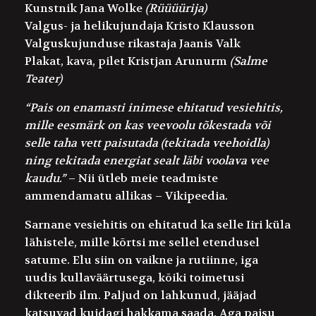
Kunstnik
Jana Wolke
(Rüüüürija)
Valgus- ja helikujundaja
Kristo Klausson
Valguskujunduse rikastaja
Jaanis Valk
Plakat, kava, pilet
Kristjan Arunurm
(Salme
Teater)
“Pais on enamasti inimese ehitatud vesiehitis,
mille eesmärk on kas veevoolu tõkestada või
selle taha vett paisutada (tekitada veehoidla)
ning tekitada energiat sealt läbi voolava vee
kaudu.”
– Nii ütleb meie teadmiste
ammendamatu allikas – Vikipeedia.
Sarnane vesiehitis on ehitatud ka selle Iiri küla
lähistele, mille kõrtsi me sellel etendusel
satume. Elu siin on vaikne ja rutiinne, iga
uudis kullaväärtusega, kõiki toimetusi
dikteerib ilm. Paljud on lahkunud, jääjad
katsuvad kuidagi hakkama saada. Aga paisu