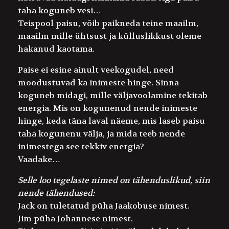
taha koguneb vesi…
Teispool paisu, võib paikneda teine maailm,
maailm mille ühtsust ja külluslikkust oleme
hakanud kaotama.
Paise ei esine ainult veekogudel, need
moodustuvad ka inimeste hinge. Sinna
koguneb midagi, mille väljavoolamine tekitab
energia. Mis on kogunenud nende inimeste
hinge, keda täna laval näeme, mis laseb paisu
taha kogunenu välja, ja mida teeb nende
inimestega see tekkiv energia?
Vaadake…
Selle loo tegelaste nimed on tähenduslikud, siin
nende tähendused:
Jack
on tuletatud püha Jaakobuse nimest.
Jim
püha Johannese nimest.