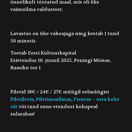
õnnelikult tõotatud maal, mis oli üks
vaimuilma valdustest.
Lavastus on ühe vaheajaga ning kestab 1 tund
50 minutit.
Toetab Eesti Kultuurkapital
Esietendus 10. juunil 2025, Peningi Mõisas,
Raasiku tee 1
Piletid 18€ / 24€ / 27€ müügil eelmüügist
Piletilevis
,
Piletimaailmas
,
Fientas – osta kohe
siit
või tund enne etendust kohapeal
sularahas!