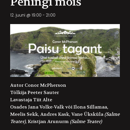
Peningi mõis
12. juuni @ 19:00
-
21:00
Autor
Conor McPherson
Tõlkija
Peeter Sauter
Lavastaja
Tiit Alte
Osades
Jana Volke-Valk
või
Ilona Sillamaa,
Meelis Sekk
,
Andres Kask, Vane Üksküla
(Salme
Teater)
,
Kristjan Arunurm
(Salme Teater)