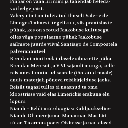
Finbar
on vana Iiri nimi ja tähendab heleda-
või helgepäist.
Valery
nimi on tuletatud ilmselt Valerie de
Limoges’i nimest, tegelikult, siis prantslaste
pühak, kes on seotud Jaakobuse kultusega,
olles väga populaarne pühak Jaakobuse
säilmete juurde viival Santiago de Compostela
palverännuteel.
Brendan
i nimi toob iirlasele silma ette püha
Brendan Meresõitja V-VI sajandi munga, kelle
reis unes ilmutatud saarele (tõotatud maale)
andis materjali põneva reisikirjelduse jaoks.
Reisilt tagasi tulles ei naasnud ta oma
kloostrisse vaid elas Limerickis erakuna elu
lõpuni.
Niamh
– Keldi mütoloogias: Kuldjuukseline
Niamh. Oli merejumal Manannan Mac Liri
tütar. Ta armus poeet Oisinisse ja nad elasid