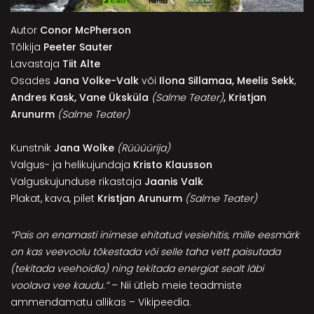
Autor
Conor McPherson
Tõlkija
Peeter Sauter
Lavastaja
Tiit Alte
Osades
Jana Volke-Valk
või
Ilona Sillamaa, Meelis Sekk
,
Andres Kask, Vane Üksküla
(Salme Teater)
,
Kristjan
Arunurm
(Salme Teater)
Kunstnik
Jana Wolke
(Rüüüürija)
Valgus- ja helikujundaja
Kristo Klausson
Valguskujunduse rikastaja
Jaanis Valk
Plakat, kava, pilet
Kristjan Arunurm
(Salme Teater)
“Pais on enamasti inimese ehitatud vesiehitis, mille eesmärk
on kas veevoolu tõkestada või selle taha vett paisutada
(tekitada veehoidla) ning tekitada energiat sealt läbi
voolava vee kaudu.”
– Nii ütleb meie teadmiste
ammendamatu allikas – Vikipeedia.