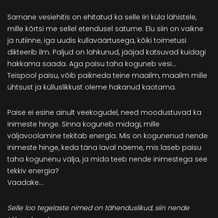
Sarnane vesiehitis on ehitatud ka selle Iiri küla lähistele,
mille kõrtsi me sellel etendusel satume. Elu siin on vaikne
ja rutiinne, iga uudis kullaväärtusega, kõiki toimetusi
dikteerib ilm. Paljud on lahkunud, jääjad katsuvad kuidagi
hakkama saada. Aga paisu taha koguneb vesi…
Teispool paisu, võib paikneda teine maailm, maailm mille
ühtsust ja külluslikkust oleme hakanud kaotama.
Paise ei esine ainult veekogudel, need moodustuvad ka
inimeste hinge. Sinna koguneb midagi, mille
väljavoolamine tekitab energia. Mis on kogunenud nende
inimeste hinge, keda täna laval näeme, mis laseb paisu
taha kogunenu välja, ja mida teeb nende inimestega see
tekkiv energia?
Vaadake…
Selle loo tegelaste nimed on tähenduslikud, siin nende