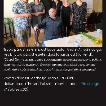
Trupp pärast esietendust koos autor Andrei Anissimoviga,
kes kirjutas pärast esietendust tänusõnad (katkend):
“Уррра! Хочу выразить свое восхищение, поскольку на такую работу,
если честно, не надеялся. Должен признаться, ваша Берта лучше
моей, что в собственной авторской практике для меня сюрприз.”
Vaata ka Vassili osatäitja Jaanis Valk lühi-
dokumentaalfilmi Andrei Anissimovist saates “
Ela sajaga:
8
”
(alates 11:32).