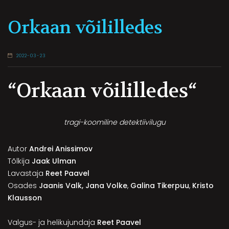
Orkaan võililledes
2022-03-23
“
Orkaan võililledes
“
tragi-koomiline detektiivilugu
Autor
Andrei Anissimov
Tõlkija
Jaak Ulman
Lavastaja
Reet Paavel
Osades
Jaanis Valk,
Jana Volke
,
Galina Tikerpuu
,
Kristo
Klausson
Valgus- ja helikujundaja
Reet Paavel