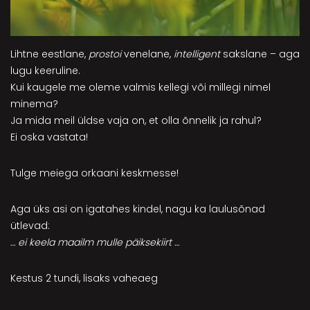
Lihtne eestlane,
prostoi
venelane,
intelligent
sakslane – aga
lugu keeruline.
Kui kaugele me oleme valmis kellegi või millegi nimel
minema?
Ja mida meil üldse vaja on, et olla õnnelik ja rahul?
Ei oska vastata!
Tulge meiega orkaani keskmesse!
Aga üks asi on igatahes kindel, nagu ka laulusõnad
ütlevad:
… ei keela maailm mulle päiksekiirt …
Kestus 2 tundi, lisaks vaheaeg