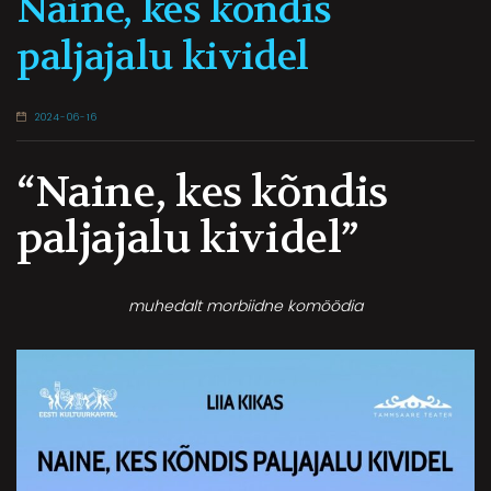
Naine, kes kõndis
paljajalu kividel
2024-06-16
“Naine, kes kõndis
paljajalu kividel”
muhedalt morbiidne komöödia