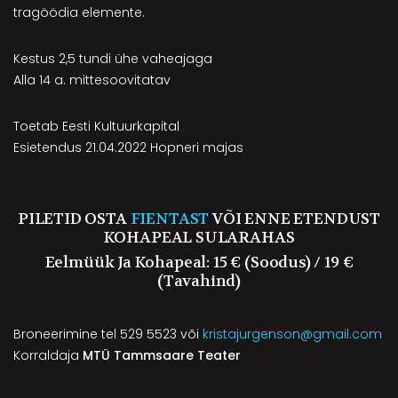
tragöödia elemente.
Kestus 2,5 tundi ühe vaheajaga
Alla 14 a. mittesoovitatav
Toetab Eesti Kultuurkapital
Esietendus 21.04.2022 Hopneri majas
PILETID OSTA
FIENTAST
VÕI ENNE ETENDUST
KOHAPEAL SULARAHAS
Eelmüük Ja Kohapeal: 15 € (soodus) / 19 €
(tavahind)
Broneerimine tel 529 5523 või
kristajurgenson@gmail.com
Korraldaja
MTÜ Tammsaare Teater