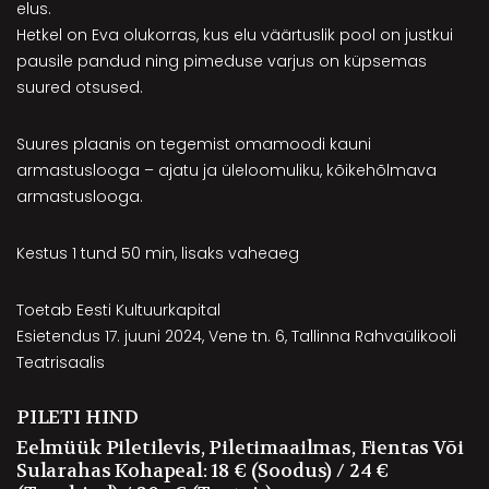
elus.
Hetkel on Eva olukorras, kus elu väärtuslik pool on justkui
pausile pandud ning pimeduse varjus on küpsemas
suured otsused.
Suures plaanis on tegemist omamoodi kauni
armastuslooga – ajatu ja üleloomuliku, kõikehõlmava
armastuslooga.
Kestus 1 tund 50 min, lisaks vaheaeg
Toetab Eesti Kultuurkapital
Esietendus 17. juuni 2024, Vene tn. 6, Tallinna Rahvaülikooli
Teatrisaalis
PILETI HIND
Eelmüük Piletilevis, Piletimaailmas, Fientas Või
Sularahas Kohapeal: 18 € (soodus) / 24 €