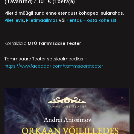
(tavahind) / 30+ € (toetaja)
Piletid müügil tund enne etendust kohapeal sularahas,
Piletilevis
,
Piletimaailmas
või
Fientas – osta kohe siit
!
Korraldaja
MTÜ Tammsaare Teater
Tammsaare Teater sotsiaalmeedias –
https://www.facebook.com/tammsaareteater