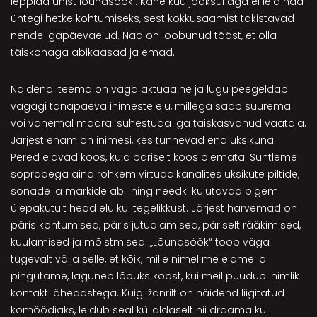
leppida ühist lõunasööki. Kahe kuu jooksul aga ei leia nad
ühtegi hetke kohtumiseks, sest kokkusaamist takistavad
nende igapäevaelud. Nad on loobunud tööst, et olla
täiskohaga abikaasad ja emad.
Näidendi teema on väga aktuaalne ja lugu peegeldab
vägagi tänapäeva inimeste elu, millega saab suuremal
või vähemal määral suhestuda iga täiskasvanud vaataja.
Järjest enam on inimesi, kes tunnevad end üksikuna.
Pered elavad koos, kuid päriselt koos olemata. Suhtleme
sõpradega aina rohkem virtuaalkanalites üksikute piltide,
sõnade ja märkide abil ning needki kujutavad pigem
ülepakutult head elu kui tegelikkust. Järjest harvemad on
päris kohtumised, päris jutuajamised, päriselt rääkimised,
kuulamised ja mõistmised. „Lõunasöök“ toob väga
tugevalt välja selle, et kõik, mille nimel me elame ja
pingutame, laguneb lõpuks koost, kui meil puudub inimlik
kontakt lähedastega. Kuigi žanrilt on näidend liigitatud
komöödiaks, leidub seal küllaldaselt nii draama kui