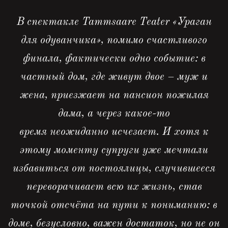
В спектакле Tammsaare Teater «Ураган
для одуванчика», помимо счастливого
финала, фактически одно событие: в
частный дом, где живут двое – муж и
жена, приезжает на пансион пожилая
дама, а через какое-то
время неожиданно исчезает. И хотя к
этому моменту супруги уже мечтали
избавиться от постоялицы, случившееся
переворачивает всю их жизнь, став
точкой отсчёта на пути к пониманию: в
доме, безусловно, важен достаток, но не он