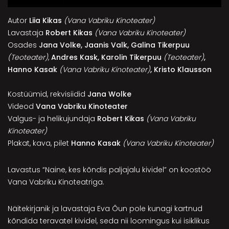
Autor
Liia Kikas
(Vana Vabriku Kinoteater)
Lavastaja
Robert Kikas
(Vana Vabriku Kinoteater)
Osades
Jana Volke, Jaanis Valk,
Galina Tikerpuu
(Teoteater)
,
Andres Kask, Karolin Tikerpuu
(Teoteater)
,
Hanno Kasak
(Vana Vabriku Kinoteater)
, Kristo Klausson
Kostüümid, rekvisiidid
Jana Wolke
Videod
Vana Vabriku Kinoteater
Valgus- ja helikujundaja
Robert Kikas
(Vana Vabriku
Kinoteater)
Plakat, kava, pilet
Hanno Kasak
(Vana Vabriku Kinoteater)
Lavastus “Naine, kes kõndis paljajalu kividel” on koostöö
Vana Vabriku Kinoteatriga.
Näitekirjanik ja lavastaja Eva Õun pole kunagi kartnud
kõndida teravatel kividel, seda nii loomingus kui isiklikus