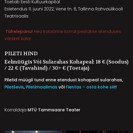
Toetab Eesti Kultuurkapital
Esietendus 11. juuni 2022, Vene tn. 6, Tallinna Rahvaülikooli
Teatrisaalis
Tähelepanu!
Hea kalaõnne korral pestakse etenduses
värsket kala!
PILETI HIND
Eelmüügis Või Sularahas Kohapeal: 18 € (soodus)
/ 22 € (tavahind) / 30+ € (toetaja)
Piletid müügil tund enne etendust kohapeal sularahas,
Piletilevis
,
Piletimaailmas
või
Fientas – osta kohe siit
!
Korraldaja
MTÜ Tammsaare Teater