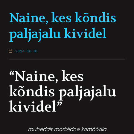
Naine, kes kõndis
paljajalu kividel
2024-06-16
“Naine, kes
kõndis paljajalu
kividel”
muhedalt morbiidne komöödia