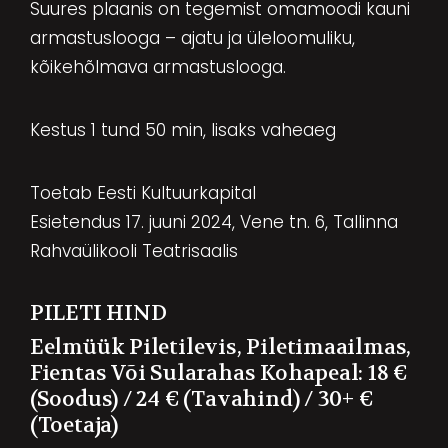
Suures plaanis on tegemist omamoodi kauni
armastuslooga – ajatu ja üleloomuliku,
kõikehõlmava armastuslooga.
Kestus 1 tund 50 min, lisaks vaheaeg
Toetab Eesti Kultuurkapital
Esietendus 17. juuni 2024, Vene tn. 6, Tallinna
Rahvaülikooli Teatrisaalis
PILETI HIND
Eelmüük Piletilevis, Piletimaailmas,
Fientas Või Sularahas Kohapeal: 18 €
(soodus) / 24 € (tavahind) / 30+ €
(toetaja)