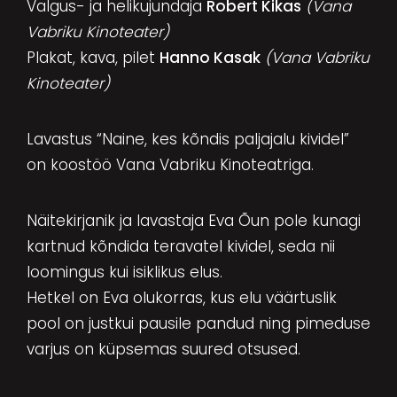
Valgus- ja helikujundaja
Robert Kikas
(Vana
Vabriku Kinoteater)
Plakat, kava, pilet
Hanno Kasak
(Vana Vabriku
Kinoteater)
Lavastus “Naine, kes kõndis paljajalu kividel”
on koostöö Vana Vabriku Kinoteatriga.
Näitekirjanik ja lavastaja Eva Õun pole kunagi
kartnud kõndida teravatel kividel, seda nii
loomingus kui isiklikus elus.
Hetkel on Eva olukorras, kus elu väärtuslik
pool on justkui pausile pandud ning pimeduse
varjus on küpsemas suured otsused.