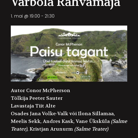
Varbola Rahvamaja
1. mai @ 19:00
-
21:30
Autor
Conor McPherson
Tõlkija
Peeter Sauter
Lavastaja
Tiit Alte
Osades
Jana Volke-Valk
või
Ilona Sillamaa,
Meelis Sekk
,
Andres Kask, Vane Üksküla
(Salme
Teater)
,
Kristjan Arunurm
(Salme Teater)