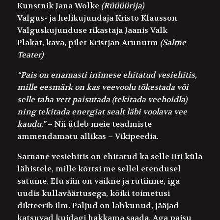
Kunstnik
Jana Wolke
(Rüüüürija)
Valgus- ja helikujundaja
Kristo Klausson
Valguskujunduse rikastaja
Jaanis Valk
Plakat, kava, pilet
Kristjan Arunurm
(Salme
Teater)
“Pais on enamasti inimese ehitatud vesiehitis,
mille eesmärk on kas veevoolu tõkestada või
selle taha vett paisutada (tekitada veehoidla)
ning tekitada energiat sealt läbi voolava vee
kaudu.”
– Nii ütleb meie teadmiste
ammendamatu allikas – Vikipeedia.
Sarnane vesiehitis on ehitatud ka selle Iiri küla
lähistele, mille kõrtsi me sellel etendusel
satume. Elu siin on vaikne ja rutiinne, iga
uudis kullaväärtusega, kõiki toimetusi
dikteerib ilm. Paljud on lahkunud, jääjad
katsuvad kuidagi hakkama saada. Aga paisu