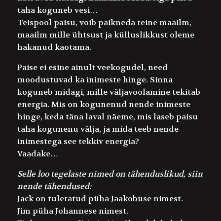
taha koguneb vesi…
Teispool paisu, võib paikneda teine maailm,
maailm mille ühtsust ja külluslikkust oleme
hakanud kaotama.
Paise ei esine ainult veekogudel, need
moodustuvad ka inimeste hinge. Sinna
koguneb midagi, mille väljavoolamine tekitab
energia. Mis on kogunenud nende inimeste
hinge, keda täna laval näeme, mis laseb paisu
taha kogunenu välja, ja mida teeb nende
inimestega see tekkiv energia?
Vaadake…
Selle loo tegelaste nimed on tähenduslikud, siin
nende tähendused:
Jack
on tuletatud püha Jaakobuse nimest.
Jim
püha Johannese nimest.