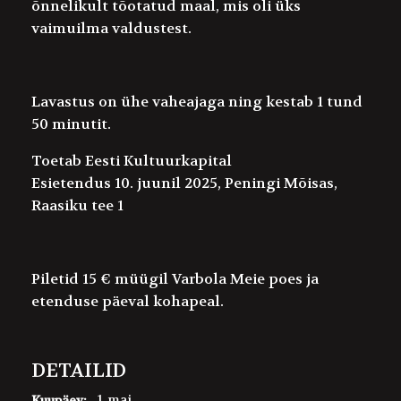
õnnelikult tõotatud maal, mis oli üks
vaimuilma valdustest.
Lavastus on ühe vaheajaga ning kestab 1 tund
50 minutit.
Toetab Eesti Kultuurkapital
Esietendus 10. juunil 2025, Peningi Mõisas,
Raasiku tee 1
Piletid 15 € müügil Varbola Meie poes ja
etenduse päeval kohapeal.
DETAILID
1. mai
Kuupäev: