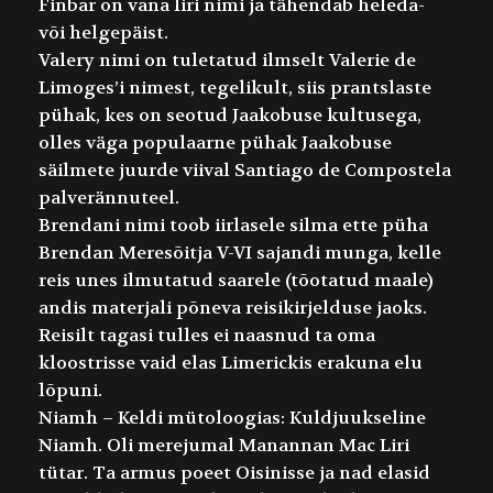
Finbar
on vana Iiri nimi ja tähendab heleda-
või helgepäist.
Valery
nimi on tuletatud ilmselt Valerie de
Limoges’i nimest, tegelikult, siis prantslaste
pühak, kes on seotud Jaakobuse kultusega,
olles väga populaarne pühak Jaakobuse
säilmete juurde viival Santiago de Compostela
palverännuteel.
Brendan
i nimi toob iirlasele silma ette püha
Brendan Meresõitja V-VI sajandi munga, kelle
reis unes ilmutatud saarele (tõotatud maale)
andis materjali põneva reisikirjelduse jaoks.
Reisilt tagasi tulles ei naasnud ta oma
kloostrisse vaid elas Limerickis erakuna elu
lõpuni.
Niamh
– Keldi mütoloogias: Kuldjuukseline
Niamh. Oli merejumal Manannan Mac Liri
tütar. Ta armus poeet Oisinisse ja nad elasid