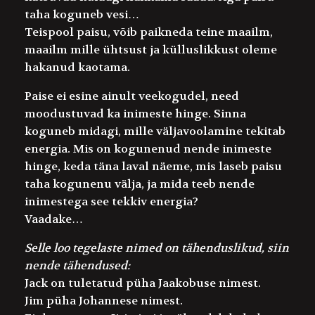
taha koguneb vesi…
Teispool paisu, võib paikneda teine maailm,
maailm mille ühtsust ja külluslikkust oleme
hakanud kaotama.
Paise ei esine ainult veekogudel, need
moodustuvad ka inimeste hinge. Sinna
koguneb midagi, mille väljavoolamine tekitab
energia. Mis on kogunenud nende inimeste
hinge, keda täna laval näeme, mis laseb paisu
taha kogunenu välja, ja mida teeb nende
inimestega see tekkiv energia?
Vaadake…
Selle loo tegelaste nimed on tähenduslikud, siin
nende tähendused:
Jack
on tuletatud püha Jaakobuse nimest.
Jim
püha Johannese nimest.