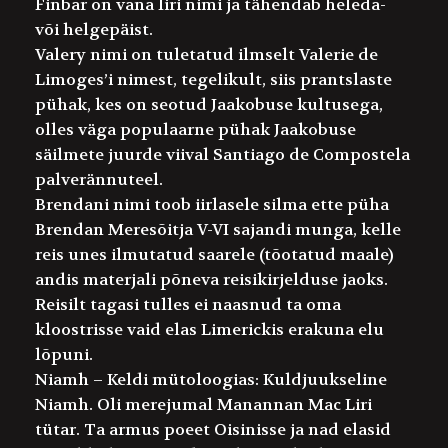
Finbar
on vana Iiri nimi ja tähendab heleda-
või helgepäist.
Valery
nimi on tuletatud ilmselt Valerie de
Limoges’i nimest, tegelikult, siis prantslaste
pühak, kes on seotud Jaakobuse kultusega,
olles väga populaarne pühak Jaakobuse
säilmete juurde viival Santiago de Compostela
palverännuteel.
Brendan
i nimi toob iirlasele silma ette püha
Brendan Meresõitja V-VI sajandi munga, kelle
reis unes ilmutatud saarele (tõotatud maale)
andis materjali põneva reisikirjelduse jaoks.
Reisilt tagasi tulles ei naasnud ta oma
kloostrisse vaid elas Limerickis erakuna elu
lõpuni.
Niamh
– Keldi mütoloogias: Kuldjuukseline
Niamh. Oli merejumal Manannan Mac Liri
tütar. Ta armus poeet Oisinisse ja nad elasid