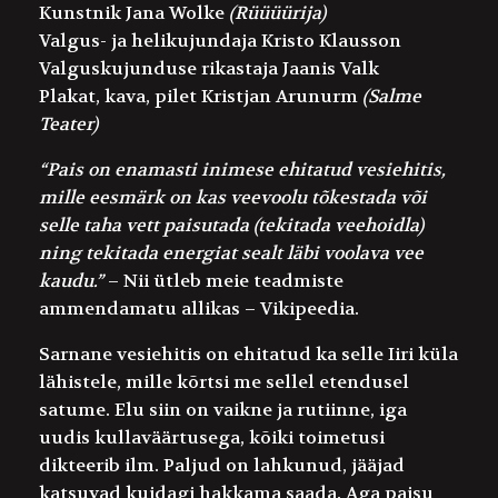
Kunstnik
Jana Wolke
(Rüüüürija)
Valgus- ja helikujundaja
Kristo Klausson
Valguskujunduse rikastaja
Jaanis Valk
Plakat, kava, pilet
Kristjan Arunurm
(Salme
Teater)
“Pais on enamasti inimese ehitatud vesiehitis,
mille eesmärk on kas veevoolu tõkestada või
selle taha vett paisutada (tekitada veehoidla)
ning tekitada energiat sealt läbi voolava vee
kaudu.”
– Nii ütleb meie teadmiste
ammendamatu allikas – Vikipeedia.
Sarnane vesiehitis on ehitatud ka selle Iiri küla
lähistele, mille kõrtsi me sellel etendusel
satume. Elu siin on vaikne ja rutiinne, iga
uudis kullaväärtusega, kõiki toimetusi
dikteerib ilm. Paljud on lahkunud, jääjad
katsuvad kuidagi hakkama saada. Aga paisu