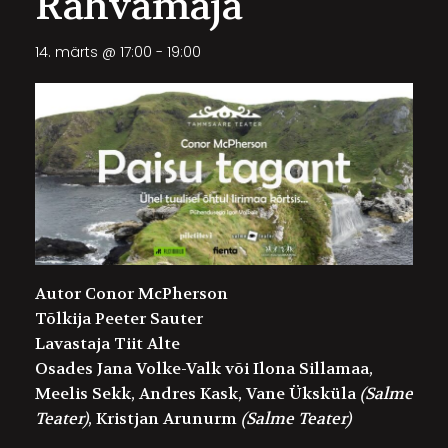
Rahvamaja
14. märts @ 17:00
-
19:00
Autor
Conor McPherson
Tõlkija
Peeter Sauter
Lavastaja
Tiit Alte
Osades
Jana Volke-Valk
või
Ilona Sillamaa,
Meelis Sekk
,
Andres Kask, Vane Üksküla
(Salme
Teater)
,
Kristjan Arunurm
(Salme Teater)