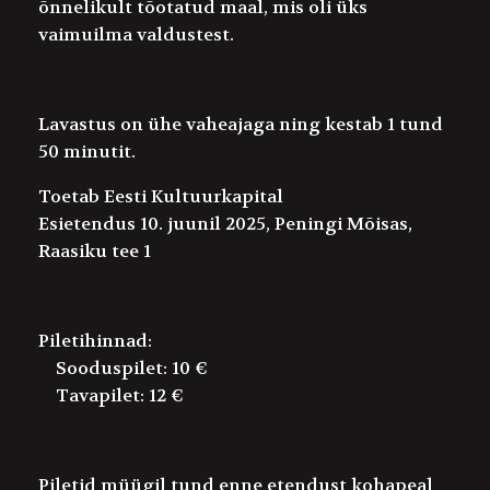
õnnelikult tõotatud maal, mis oli üks
vaimuilma valdustest.
Lavastus on ühe vaheajaga ning kestab 1 tund
50 minutit.
Toetab Eesti Kultuurkapital
Esietendus 10. juunil 2025, Peningi Mõisas,
Raasiku tee 1
Piletihinnad:
Sooduspilet: 10 €
Tavapilet: 12 €
Piletid müügil tund enne etendust kohapeal